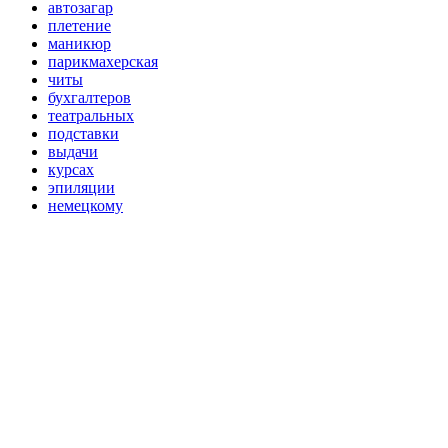
автозагар
плетение
маникюр
парикмахерская
читы
бухгалтеров
театральных
подставки
выдачи
курсах
эпиляции
немецкому