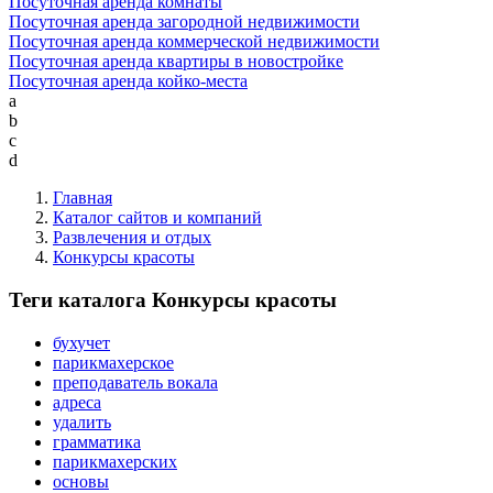
Посуточная аренда комнаты
Посуточная аренда загородной недвижимости
Посуточная аренда коммерческой недвижимости
Посуточная аренда квартиры в новостройке
Посуточная аренда койко-места
a
b
c
d
Главная
Каталог сайтов и компаний
Развлечения и отдых
Конкурсы красоты
Теги каталога Конкурсы красоты
бухучет
парикмахерское
преподаватель вокала
адреса
удалить
грамматика
парикмахерских
основы