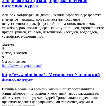
ландшафтный дизайн, продажа растений,
питомник, курсы
ArtGeo - ландшафтный дизайн, генпланирование, разработка
элементов ландшафтной архитектуры, создание
искусственного рельефа, устройство газонов, цветников,
миксбордеров, посадка деревьев и кустарников, строительство
прудов, ручьев, каналов, источников, каскадов, водопадов,
устройство мощения, под...
Харьков
0
Сегодня хостов
0
Сегодня хитов
http://www.artgeo.com.ua/
http://www.ubp.in.ua/ - Мегапроект Украинский
бизнес-портрет
Изучив в реальном времени жизнь и опыт состоявшихся
манимейкеров и популярных компаний, автор рассказывает
об их успехах и неудачах. Адрей Трилев анализирует стиль и
практику ведения дел украинскими топ-менеджерами и