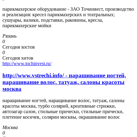
парикмахерское оборудование - ЗАО Точинвест, производство
и реализация: кресел парикмахерских и театральных;
сушуары, валики, подставки, раковины, кресла,
парикмахерские мойки
Рязань
0
Сегодня хостов
0
Сегодня хитов
http://www.tochinvest.ru/
http://www.vstrechi.info/ - наращивание ногтей,
наращивание волос, татуаж, салоны красоты
москва
наращивание ногтей, наращивание волос, татуаж, салоны
красоты москва, турбо солярий, креативные стрижки,
автозагар салон, стильные прически, стильные прически,
плетение косичек, солярии москвы, окрашивание волос
Москва
0