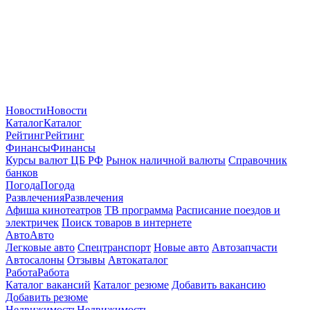
Новости
Новости
Каталог
Каталог
Рейтинг
Рейтинг
Финансы
Финансы
Курсы валют ЦБ РФ
Рынок наличной валюты
Справочник
банков
Погода
Погода
Развлечения
Развлечения
Афиша кинотеатров
ТВ программа
Расписание поездов и
электричек
Поиск товаров в интернете
Авто
Авто
Легковые авто
Спецтранспорт
Новые авто
Автозапчасти
Автосалоны
Отзывы
Автокаталог
Работа
Работа
Каталог вакансий
Каталог резюме
Добавить вакансию
Добавить резюме
Недвижимость
Недвижимость